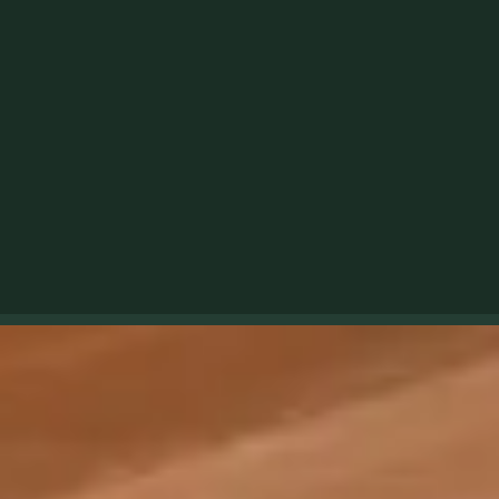
Wellness
Equipamiento de última generación para todos
los niveles. Cardio, pesas libres, zona funcional y
área de estiramiento en un espacio diseñado para
rendir al máximo sin salir de casa.
CARDIO
PESAS LIBRES
ZONA FUNCIONAL
ILUMINACIÓN NATURAL