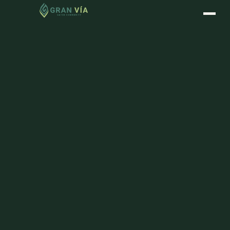
GYM
PET PARK
PÁDEL
FÚTBOL
ÁREA NIÑOS
GRAN VÍA · GATED COMMUNITY
Vivir bien
es una
decisión
01 — BIENESTAR
Gym &